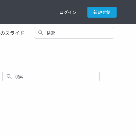
ログイン
新規登録
検索
てのスライド
検索