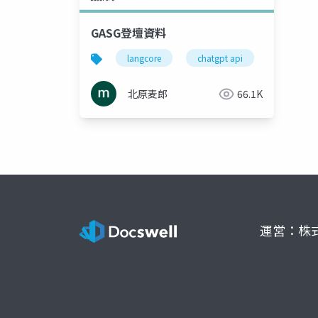
GASG登壇資料
langcore
chatgpt api
ai
北原麦郎
66.1K
運営：株