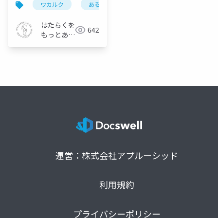
ワカルク
あるあるカルタ
テレワーク
リ
はたらくを
642
もっとあか
るく｜株式
会社ワカル
ク
運営：株式会社アプルーシッド
利用規約
プライバシーポリシー