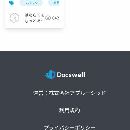
ワカルク
あるあるカルタ
テレワーク
リ
はたらくを
642
もっとあか
るく｜株式
会社ワカル
ク
運営：株式会社アプルーシッド
利用規約
プライバシーポリシー