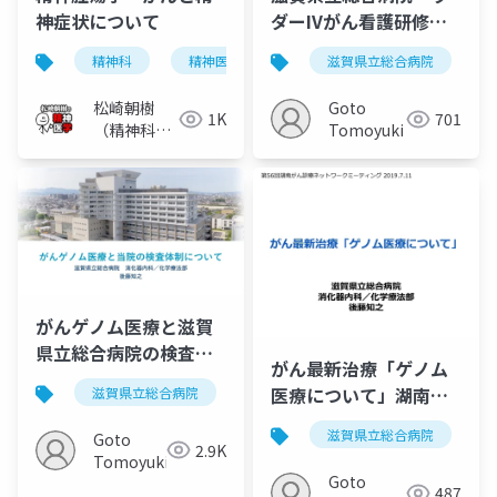
神症状について
ダーIVがん看護研修
20210524
精神科
精神医学
うつ病
滋賀県立総合病院
精神腫瘍学
松崎朝樹
Goto
1K
701
（精神科
Tomoyuki
医）
がんゲノム医療と滋賀
県立総合病院の検査体
がん最新治療「ゲノム
制について
医療について」湖南が
滋賀県立総合病院
がんゲノム医療
がん遺伝子パ
ん診療ネットワーク
滋賀県立総合病院
Goto
20190711
2.9K
Tomoyuki
Goto
487