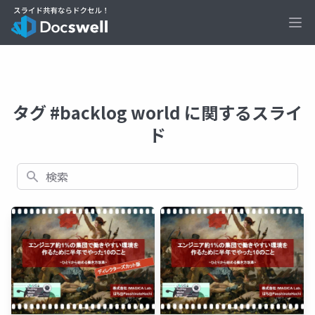
Ope
タグ #backlog world に関するスライ
ド
検索