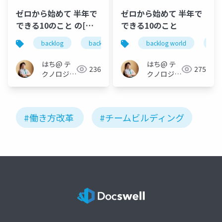
ゼロから始めて 半年で
ゼロから始めて 半年で
できる10のこと の[デ
できる10のこと
ィレクターズカット版]
backlog
backlog world
backlog world
働き方改革
agile
bac
はち@ テ
はち@ テ
236
275
クノロジー
クノロジー
メディア
メディア
「Newbee」
「Newbee」
#働き方改革
#チームビルディング