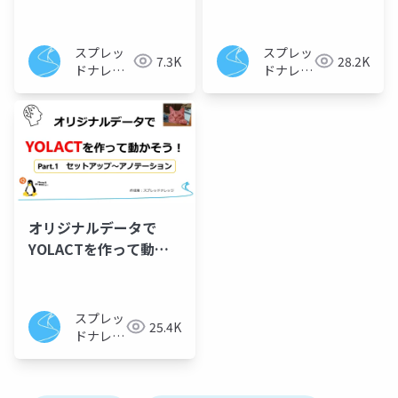
そう！ Part.3 イン
そう！ Part.2 ディ
スタンスセグメンテー
ープラーニングで
ションの実行
YOLACTを学習
スプレッ
スプレッ
7.3K
28.2K
ドナレッ
ドナレッ
ジ
ジ
オリジナルデータで
YOLACTを作って動か
そう！ Part.1 パソ
コンの環境構築からア
ノテーションまで
スプレッ
25.4K
ドナレッ
ジ