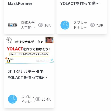
MaskFormer
YOLACTを作って動か
そう！ Part.3 イン
スタンスセグメンテー
ションの実行
京都大学
スプレッ
16K
7.3K
人工知能
ドナレッ
研究会
ジ
KaiRA
オリジナルデータで
YOLACTを作って動か
そう！ Part.1 パソ
コンの環境構築からア
ノテーションまで
スプレッ
25.4K
ドナレッ
ジ