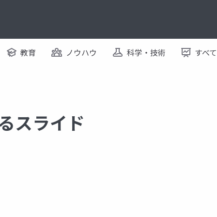
教育
ノウハウ
科学・技術
すべ
関するスライド
eal engine
unreal engine 4
gtmf
game