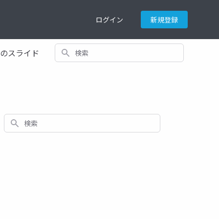
ログイン
新規登録
検索
てのスライド
検索