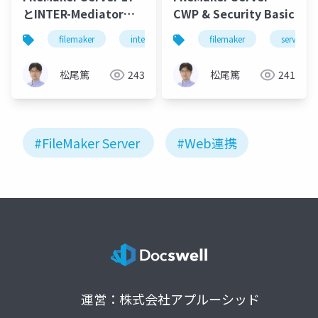
とINTER-Mediatorに
CWP & Security Basic
よるWebアプリ開発
filemaker
intermediator
filemaker
php
server
server
松尾篤
243
松尾篤
241
#FileMaker Server
#Web連携
運営：株式会社アプルーシッド