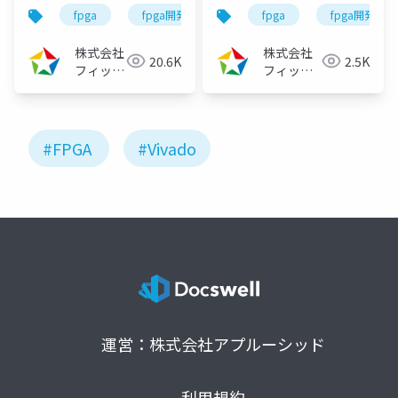
vol.23（2023/06/28）
vol.5（2021/12/22）
fpga
fpga開発
fpga開発シリーズ
fpga
fpga開発
株式会社
株式会社
20.6K
2.5K
フィック
フィック
スターズ
スターズ
#FPGA
#Vivado
運営：株式会社アプルーシッド
利用規約