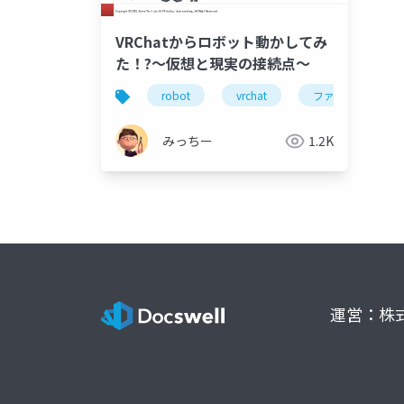
VRChatからロボット動かしてみ
た！?～仮想と現実の接続点～
robot
vrchat
ファイバリオン
みっちー
1.2K
運営：株