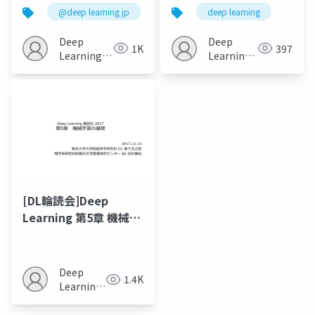
Underfitting
@deep learning jp
deep learning
Deep
Deep
1K
397
Learning
Learning
JP
JP
[DL輪読会]Deep
Learning 第5章 機械学
習の基礎
Deep
1.4K
Learning
JP