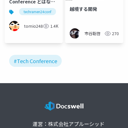
Conference とはなん
ですか？
越境する開発
techramen24conf
旭川
富良野
cnds2024
#techramen24conf
tomio2480
1.4K
市谷聡啓
270
#Tech Conference
運営：株式会社アプルーシッド