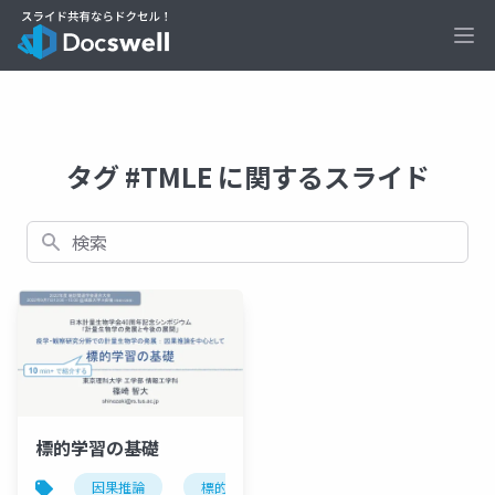
Ope
タグ #TMLE に関するスライド
検索
標的学習の基礎
因果推論
標的学習