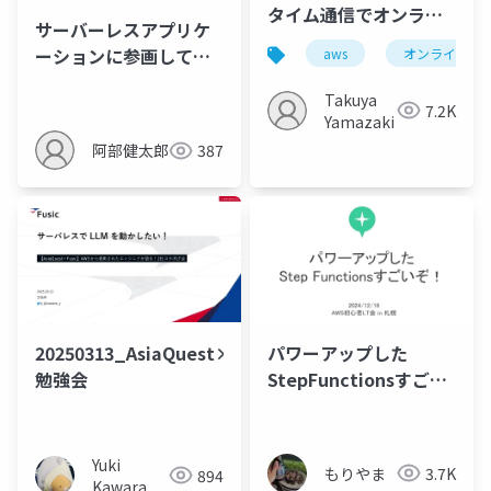
タイム通信でオンライ
サーバーレスアプリケ
ンゲームを構築
ーションに参画して失
aws
オンラインゲ
敗した話
Takuya
7.2K
Yamazaki
阿部健太郎
387
20250313_AsiaQuest×Fusic
パワーアップした
勉強会
StepFunctionsすごい
ぞ！
Yuki
もりやま
3.7K
894
Kawara