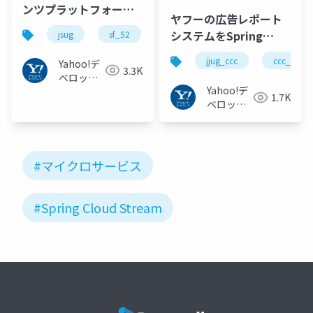
ンツプラットフォーム
ヤフーの広告レポート
を支えるSpring Cloud
システムをSpring
jsug
sf_52
Streamによるマイクロ
Cloud Stream化する
サービスアーキテクチ
jjug_ccc
ccc_a4
Yahoo!デ
まで #jjug_ccc
3.3K
ャ #jsug #sf_52
ベロッパ
#ccc_a4
Yahoo!デ
ーネット
1.7K
ベロッパ
ワーク
ーネット
ワーク
#マイクロサービス
#Spring Cloud Stream