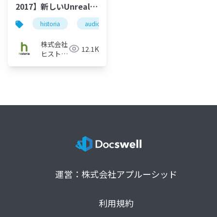
2017】新しいUnreal
Audio Engineでインタ
historia
audio
unreal engine
ue4
ラクティブサウンドコ
ンテンツはどこまでつ
株式会社
12.1K
くれるか！？
ヒストリ
ア
運営：株式会社アプルーシッド
利用規約