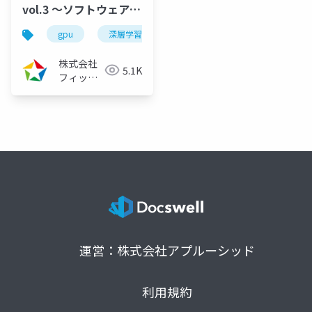
vol.3 ～ソフトウェア高
速化と深層学習～
gpu
深層学習
cuda高速化
高速化シリー
（2022/07/28）
株式会社
5.1K
フィック
スターズ
運営：株式会社アプルーシッド
利用規約