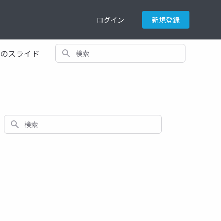
ログイン
新規登録
検索
てのスライド
検索