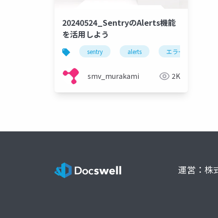
20240524_SentryのAlerts機能
を活用しよう
sentry
alerts
エラー報告
smv_murakami
2K
運営：株