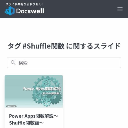
Ope
タグ #Shuffle関数 に関するスライド
検索
Power Apps関数解説～
Shuffle関数編～