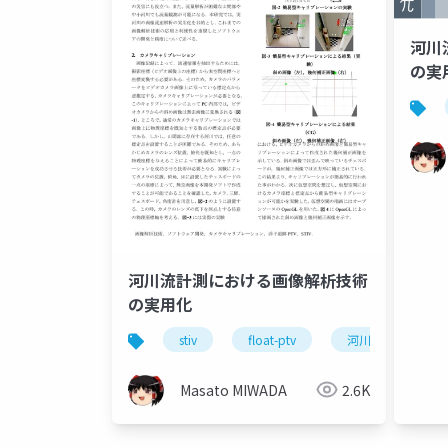
河川
の実
河川流計測における画像解析技術
の実用化
stiv
float-ptv
河川工学
Masato MIWADA
2.6K