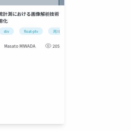
流計測における画像解析技術
用化
stiv
float-ptv
河川工学
土木工学
画像計測
Masato MIWADA
205
土木工学
画像計測