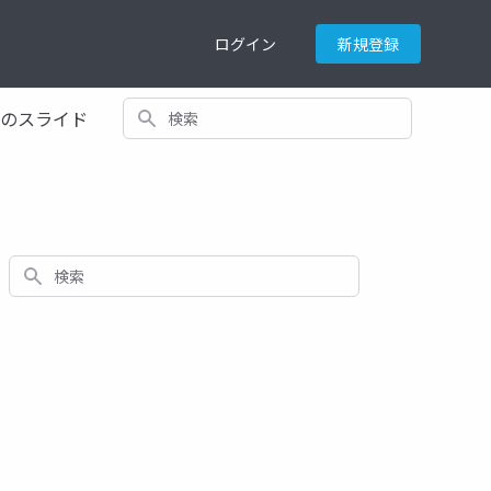
ログイン
新規登録
検索
てのスライド
検索