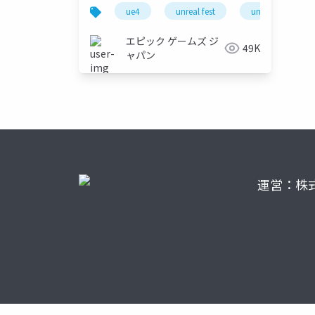
ックスに作ってみた 【UNREAL
ue4
unreal fest
unreal fest ext
FEST EXTREME 2021
SUMMER】
エピック ゲームズ ジ
49K
ャパン
運営：株