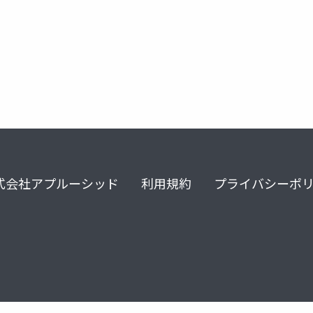
reme 2021 summer
ue-rendering
ue_optimize
ue_ai
式会社アプルーシッド
利用規約
プライバシーポ