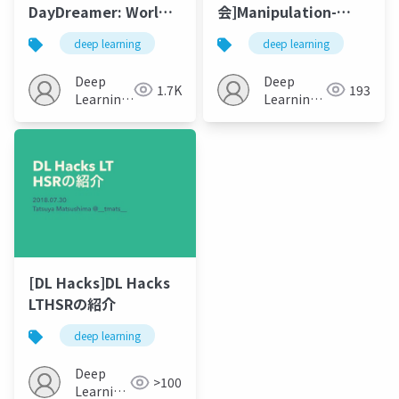
DayDreamer: World
会]Manipulation-
Models for Physical
Independent
deep learning
deep learning
Robot Learning
Representations(MIR)
for Successful Cross
Deep
Deep
1.7K
193
Embodiment Visual
Learning
Learning
JP
Imitation
JP
[DL Hacks]DL Hacks
LTHSRの紹介
deep learning
Deep
>100
Learning