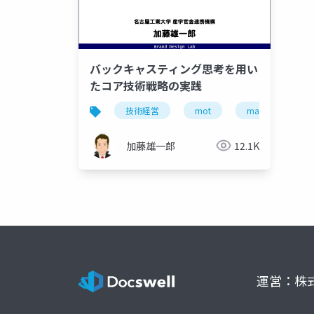
バックキャスティング思考を用い
たコア技術戦略の実践
技術経営
mot
management of t
加藤雄一郎
12.1K
運営：株