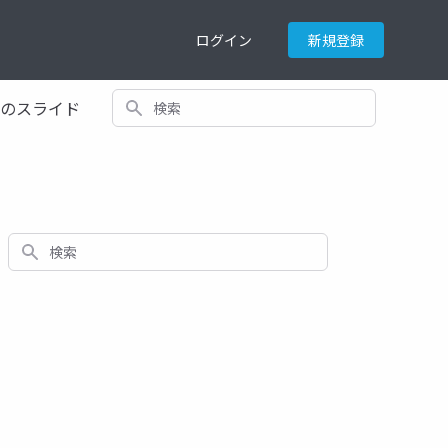
ログイン
新規登録
検索
てのスライド
検索