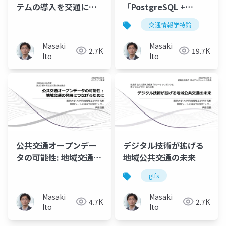
テムの導入を交通にあ
「PostgreSQL +
てはめてみる（地域公
PostGIS + QGIS による
交通情報学特論
共交通コーディネータ
公共交通データ分析
ー・プロデューサー 養
1」講師：伊藤昌毅
Masaki
Masaki
2.7K
19.7K
成プロジェクト）
Ito
Ito
公共交通オープンデー
デジタル技術が拡げる
タの可能性: 地域交通の
地域公共交通の未来
発展につなげるために
gtfs
Masaki
Masaki
4.7K
2.7K
Ito
Ito