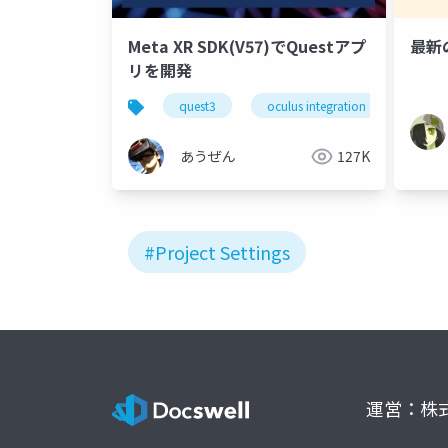
Meta XR SDK(V57)でQuestアプ
最新
リを開発
quest3
oculus integration
unity
あうぜん
127K
#Project Settings
運営：株