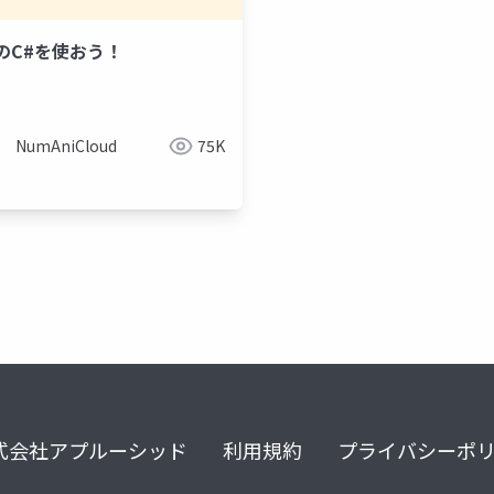
のC#を使おう！
building blocks
scene manager
depth api
ques
NumAniCloud
75K
式会社アプルーシッド
利用規約
プライバシーポ