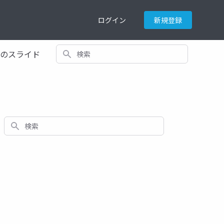
ログイン
新規登録
検索
てのスライド
検索