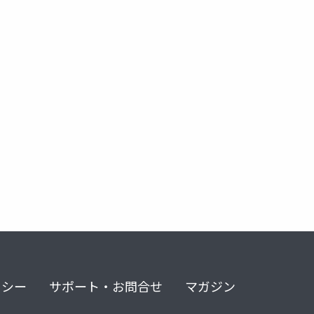
t2
quest pro
オクルージョン
ovrscenemanager
リシー
サポート・お問合せ
マガジン