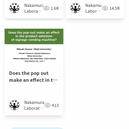
Nakamura
Nakamura
1.6K
14.5K
Laboratory
Laboratory
(Meiji
(Meiji
University)
University)
Does the pop out
make an effect in the
product selection of
signage vending
machine
Nakamura
413
Laboratory
(Meiji
University)