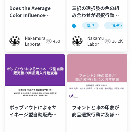
Does the Average
三択の選択肢の色の組
Color Influence
み合わせが選択行動に
Selection?
及ぼす影響
選択
ゴルディロッ
Nakamura
Nakamura
450
16.2K
Laboratory
Laboratory
(Meiji
(Meiji
University)
University)
ポップアウトによるサ
フォントと味の印象が
イネージ型自動販売機
商品選択行動に及ぼす
の商品購入行動変容
影響