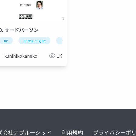
10. サードパーソン
ラグ
ue
フラグレジスタ
unreal engine
サードパーソン
ゲーム制作
kunihikokaneko
1K
式会社アプルーシッド
利用規約
プライバシーポ