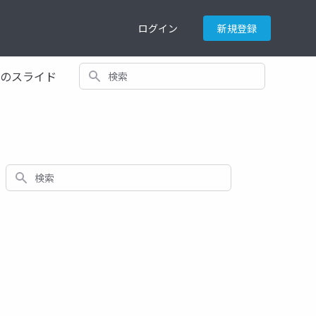
ログイン
新規登録
検索
てのスライド
検索