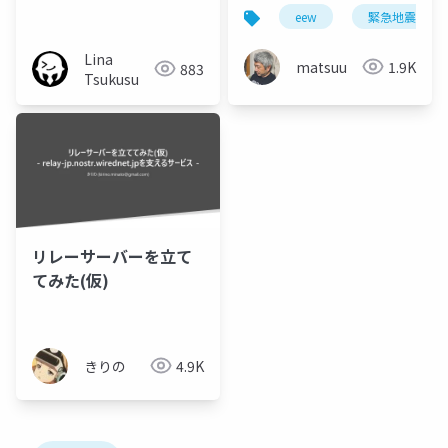
eew
緊急地震速報
Lina
matsuu
1.9K
883
Tsukusu
リレーサーバーを立て
てみた(仮)
きりの
4.9K