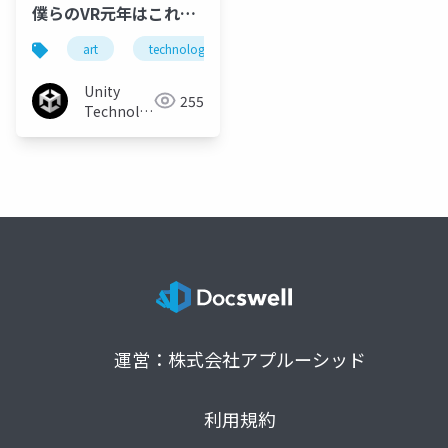
僕らのVR元年はこれか
らだ！少人数開発 PS
art
technology
planning
vr
unit
VR「ヘディング工場」
企画とアートと技術
Unity
255
と。
Technologies
Japan
運営：株式会社アプルーシッド
利用規約