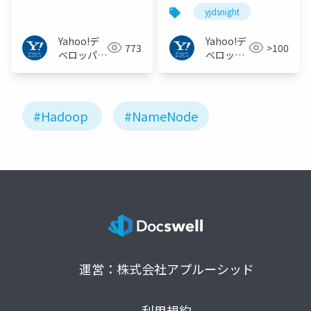
#yjdsnight
yjdsnight
Yahoo!デ
Yahoo!デ
773
>100
ベロッパー
ベロッパ
ネットワー
ーネット
ク
ワーク
#Hadoop
#NameNode
運営：株式会社アプルーシッド
利用規約