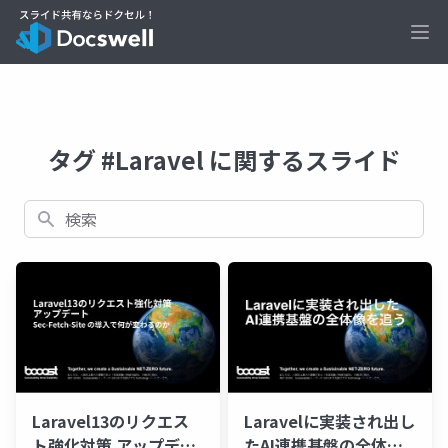
Ope
タグ #Laravel に関するスライド
検索
Laravel13のリクエス
Laravelに実装され出し
ト強化対策 アップデー
たAI連携基盤の全体像