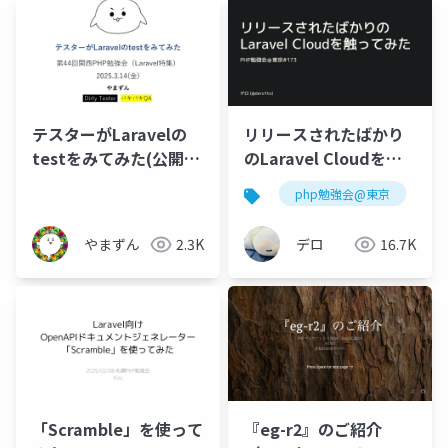
テスターがLaravelの
リリースされたばかり
testをみてみた(公開
のLaravel Cloudを触
用)
ってみた
php勉強会@東京
l
やまずん
2.3K
デロ
16.7K
「Scramble」を使って
『eg-r2』のご紹介