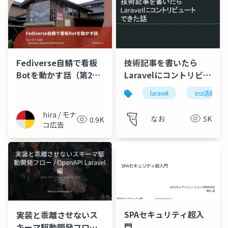
Fediverse自鯖で看板
技術記事を書いたら
Botを動かす話（第2回
Laravelにコントリビュ
FediLUG勉強会）
ートできた話
laravel
oss活動
hira / モナ
なお
5K
0.9K
コ広告
SPAセキュリティ超入
実装と乖離させないス
門
キーマ駆動開発フロー /