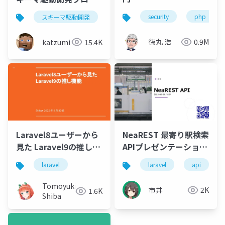
OpenAPI Laravel編
security
php
スキーマ駆動開発
laravel
openapi
徳丸 浩
0.9M
katzumi
15.4K
Laravel8ユーザーから
NeaREST 最寄り駅検索
見た Laravel9の推し機
APIプレゼンテーション
能
資料
laravel
laravel
api
Tomoyuki
市井
2K
1.6K
Shiba