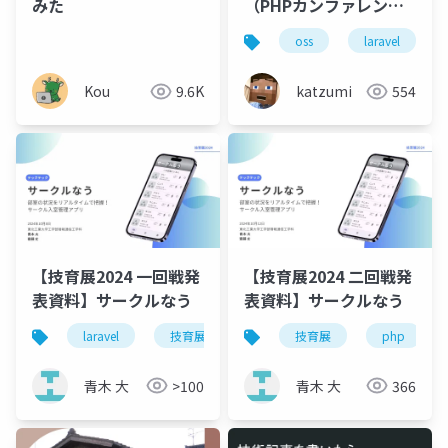
みた
（PHPカンファレンス
2024バージョン）
oss
laravel
Kou
9.6K
katzumi
554
【技育展2024 一回戦発
【技育展2024 二回戦発
表資料】サークルなう
表資料】サークルなう
laravel
技育展
php
技育展
php
青木 大
>100
青木 大
366