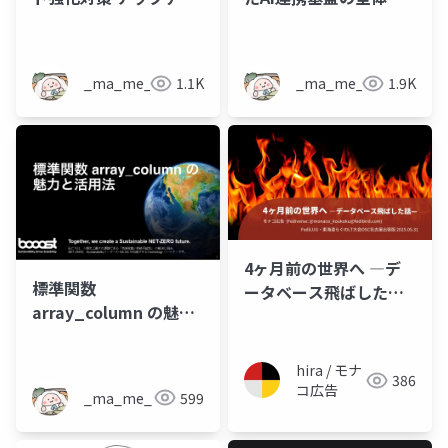
ト Sec-Fetch-Site の
を追う
導入で何が変わるのか
_ma_me_
1.1K
_ma_me_
1.9K
4ヶ月前の世界へ ―デ
標準関数
ータベース飛ばした話
array_column の魅力
—（FediLUG・東海道
と活用法
らぐのLT大会OSC名古
屋出張版 2025.05.31）
hira / モナ
386
コ広告
_ma_me_
599