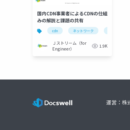
国内CDN事業者によるCDNの仕組
みの解説と課題の共有
cdn
ネットワーク
janog
Ｊストリーム（for
1.9K
Engineer）
運営：株