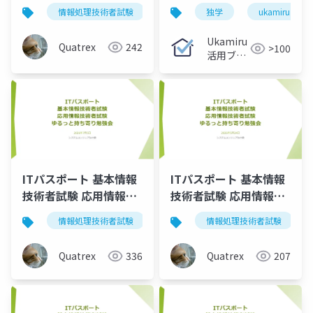
術者試験 ゆるっと持ち
ukamiru
情報処理技術者試験
itパスポート
独学
基本情報技術者
ukamiru
寄り勉強会
Ukamiru
Quatrex
242
>100
活用ブロ
グ
ITパスポート 基本情報
ITパスポート 基本情報
技術者試験 応用情報技
技術者試験 応用情報技
術者試験 ゆるっと持ち
術者試験 ゆるっと持ち
情報処理技術者試験
itパスポート
情報処理技術者試験
基本情報技術者
寄り勉強会
寄り勉強会
Quatrex
336
Quatrex
207