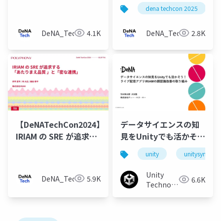
フト体験を支えるGoサ
IRIAMのグローバル対応
dena techcon 2025
ーバの負荷対策とシス
とUIローカライズへの
テム基盤の変遷
挑戦
DeNA_Tech
4.1K
DeNA_Tech
2.8K
【DeNATechCon2024】
データサイエンスの知
IRIAM の SRE が追求す
見をUnityでも活かそ
る 「あたりまえ品質 」
う！ライブ配信アプリ
unity
unitysync
と「密な連携」
IRIAMの顔認識改善の取
り組み
Unity
DeNA_Tech
5.9K
6.6K
Technologies
Japan