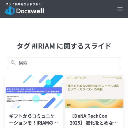
Ope
タグ #IRIAM に関するスライド
検索
ギフトからコミュニケ
【DeNA TechCon
ーションを！IRIAMのギ
2025】 進化をとめない