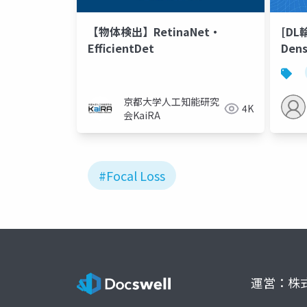
【物体検出】RetinaNet・
[DL輪
EfficientDet
Dens
京都大学人工知能研究
4K
会KaiRA
#Focal Loss
運営：株