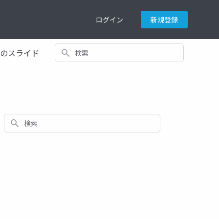
ログイン
新規登録
検索
てのスライド
検索