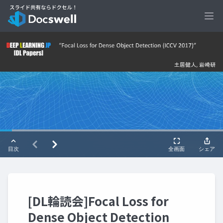
Ope
[DL輪読会]Focal Loss for
Dense Object Detection