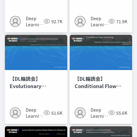
Networks
Deep
Deep
92.7K
71.9K
Learning
Learning
JP
JP
【DL輪読会】
【DL輪読会】
Evolutionary
Conditional Flow
Optimization of
Matching
Model Merging
Recipes モデルマージ
Deep
Deep
61.6K
55.6K
の進化的最適化
Learning
Learning
JP
JP