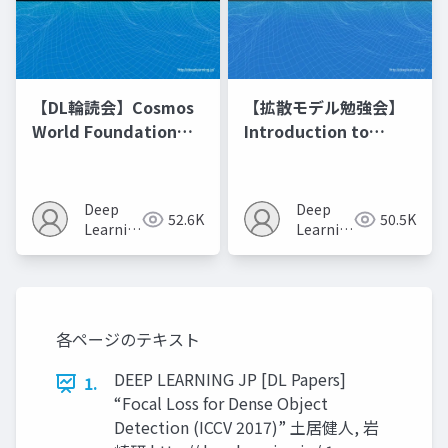
【DL輪読会】Cosmos
【拡散モデル勉強会】
World Foundation
Introduction to
Model Platform for
Diffusion Models
Physical AI
Deep
Deep
52.6K
50.5K
Learning
Learning
JP
JP
各ページのテキスト
DEEP LEARNING JP [DL Papers]
1.
“Focal Loss for Dense Object
Detection (ICCV 2017)” 土居健人, 岩