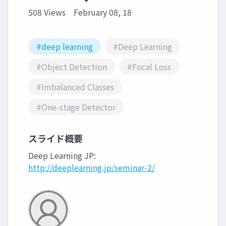
508 Views
February 08, 18
#deep learning
#Deep Learning
#Object Detection
#Focal Loss
#Imbalanced Classes
#One-stage Detector
スライド概要
Deep Learning JP:
http://deeplearning.jp/seminar-2/