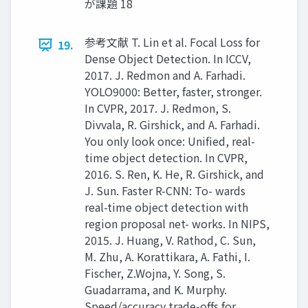
が課題 18
参考文献 T. Lin et al. Focal Loss for
19.
Dense Object Detection. In ICCV,
2017. J. Redmon and A. Farhadi.
YOLO9000: Better, faster, stronger.
In CVPR, 2017. J. Redmon, S.
Divvala, R. Girshick, and A. Farhadi.
You only look once: Unified, real-
time object detection. In CVPR,
2016. S. Ren, K. He, R. Girshick, and
J. Sun. Faster R-CNN: To- wards
real-time object detection with
region proposal net- works. In NIPS,
2015. J. Huang, V. Rathod, C. Sun,
M. Zhu, A. Korattikara, A. Fathi, I.
Fischer, Z.Wojna, Y. Song, S.
Guadarrama, and K. Murphy.
Speed/accuracy trade-offs for