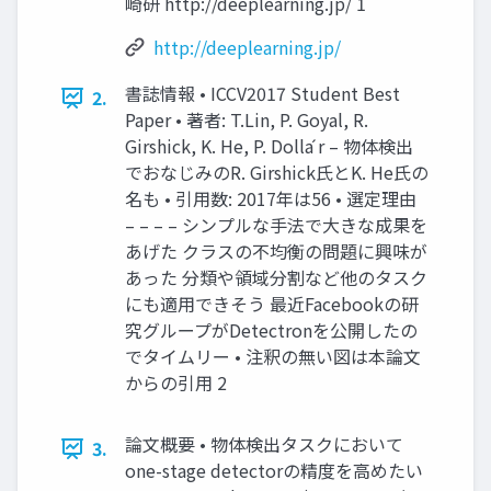
崎研 http://deeplearning.jp/ 1
http://deeplearning.jp/
書誌情報 • ICCV2017 Student Best
2.
Paper • 著者: T.Lin, P. Goyal, R.
Girshick, K. He, P. Dolla ́r – 物体検出
でおなじみのR. Girshick氏とK. He氏の
名も • 引用数: 2017年は56 • 選定理由
– – – – シンプルな手法で大きな成果を
あげた クラスの不均衡の問題に興味が
あった 分類や領域分割など他のタスク
にも適用できそう 最近Facebookの研
究グループがDetectronを公開したの
でタイムリー • 注釈の無い図は本論文
からの引用 2
論文概要 • 物体検出タスクにおいて
3.
one-stage detectorの精度を高めたい