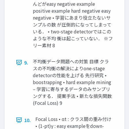
んどがeasy negative example
positive example hard negative easy
negative • 学習にあまり役立たないサ
ンプルの数 が圧倒的になってしまって
いる． • two-stage detectorではこの
ような不均 衡は起こっていない． ※フ
リー素材 8
不均衡データ問題への対策 目標 クラ
9.
スの不均衡の解決によりone-stage
detectorの性能を上げる 先行研究 •
boostrapping • hard example mining
– 学習に寄与するデータのみサンプリ
ングする． 提案手法 • 新たな損失関数
(Focal Loss) 9
Focal Loss • αt : クラス間の重み付け
10.
• (1-pt)γ : easy exampleをdown-