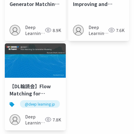
Generator Matching:
Improving and
Generative modeling
generalizing flow-
with arbitrary
based generative
Markov processes
models with
Deep
Deep
8.9K
7.6K
minibatch optimal
Learning
Learning
JP
transport
JP
【DL輪読会】Flow
Matching for
Generative Modeling
@deep learning jp
Deep
7.8K
Learning
JP