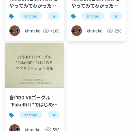
やってみてわかったこ
やってみてわかったこ
と
と ABC2014W版
android
vr
android
vr
kinneko
>100
kinneko
290
自作3D VRゴーグル
"FakeRift"ではじめる
アプリケーション開発
android
vr
cedec
kinneko
590