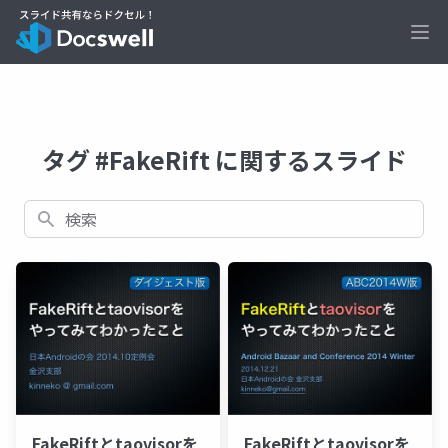
Ope
タグ #FakeRift に関するスライド
検索
FakeRiftとtaovisorを
FakeRiftとtaovisorを