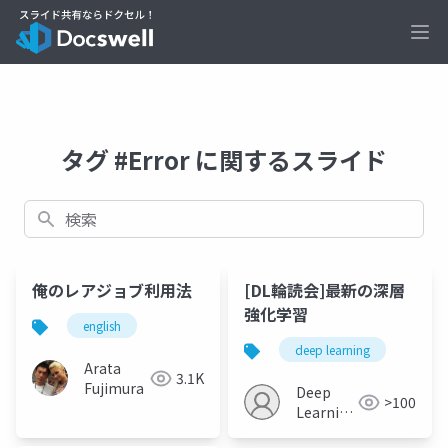
Ope
タグ #Error に関するスライド
検索
俺のレアジョブ利用法
[DL輪読会]最新の深層
強化学習
english
deep learning
Arata
3.1K
Fujimura
Deep
>100
Learning
JP