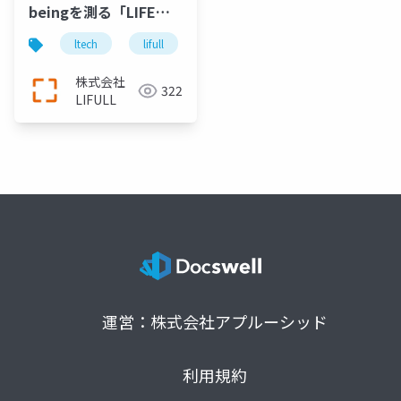
beingを測る「LIFE
WILL」開発の舞台裏
ltech
lifull
technology
r&d
株式会社
322
LIFULL
運営：株式会社アプルーシッド
利用規約