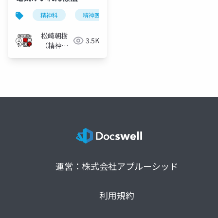
精神科
精神医学
電気けいれん療法
電気
松崎朝樹
3.5K
（精神科
医）
運営：株式会社アプルーシッド
利用規約