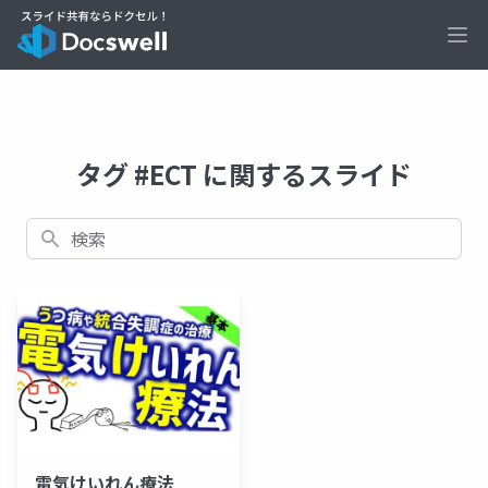
Ope
タグ #ECT に関するスライド
検索
電気けいれん療法