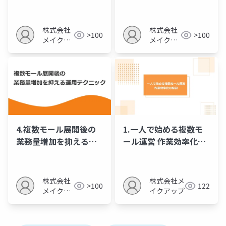
機管理
略
株式会社
株式会社
>100
>100
メイクア
メイクア
ップ
ップ
4.複数モール展開後の
1.一人で始める複数モ
業務量増加を抑える運
ール運営 作業効率化の
用テクニック
秘訣
株式会社
株式会社メ
>100
122
メイクア
イクアップ
ップ