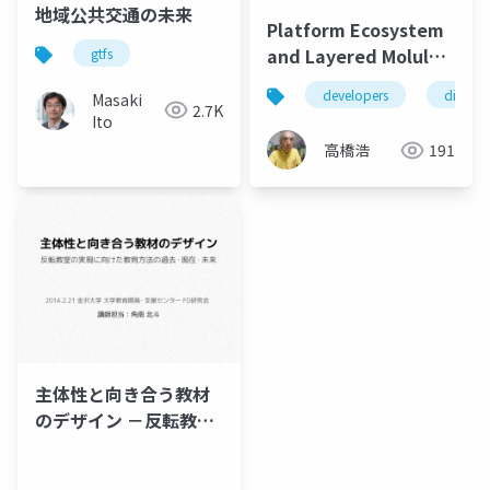
地域公共交通の未来
Platform Ecosystem
and Layered Molular
gtfs
Architecture
developers
digital
Masaki
2.7K
Ito
高橋浩
191
主体性と向き合う教材
のデザイン －反転教室
の実現に向けた教育方
法の過去・現在・未来