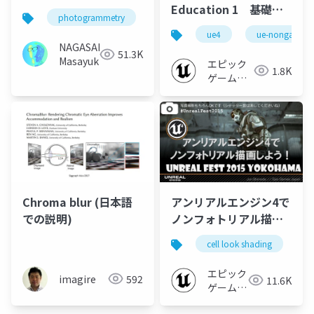
Education 1 基礎の
photogrammetry
3dgs
3dcg
3dガウシ
基礎・最初は何から学
ue4
ue-nongame
ぶ？【2019】
NAGASAKA
51.3K
Masayuki
エピック
1.8K
ゲームズ
ジャパン
Chroma blur (日本語
アンリアルエンジン4で
での説明)
ノンフォトリアル描画
しよう！@UNREAL
cell look shading
t
FEST 2015 YOKOHAMA
エピック
imagire
592
11.6K
ゲームズ
ジャパン