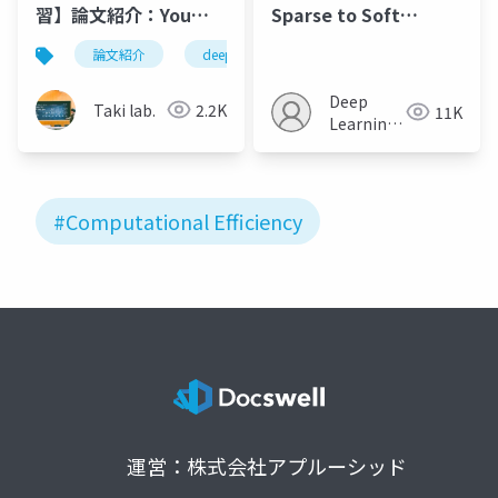
習】論文紹介：You
Sparse to Soft
Only Need Less
Mixtures of Experts
論文紹介
deeplearning
人工知能
深層学
Attention at Each
Stage in Vision
Deep
Taki lab.
2.2K
11K
Transformers
Learning
JP
#Computational Efficiency
運営：株式会社アプルーシッド