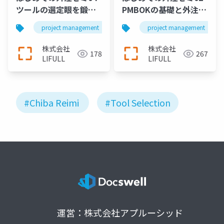
ツールの選定眼を鍛え
PMBOKの基礎と外注制
よう
作の体験談
project management
director
project management
web director
株式会社
株式会社
178
267
LIFULL
LIFULL
#Chiba Reimi
#Tool Selection
運営：株式会社アプルーシッド