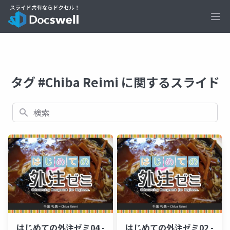
Ope
タグ #Chiba Reimi に関するスライド
検索
はじめての外注ゼミ04 -
はじめての外注ゼミ02 -