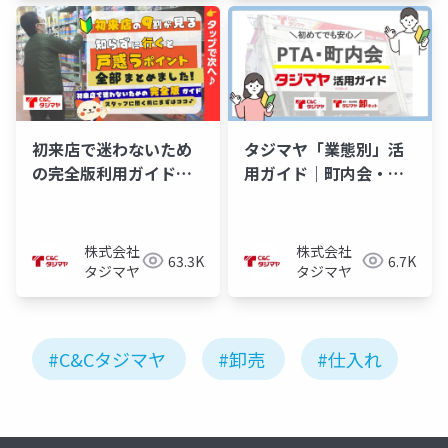
初来店で迷わないため
タジマヤ「業態別」活
の完全版利用ガイド
用ガイド｜町内会・
【C&Cタジマヤ】
PTAさま編
株式会社
株式会社
63.3K
6.7K
タジマヤ
タジマヤ
#C&Cタジマヤ
#卸売
#仕入れ