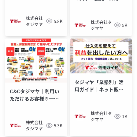
の箱買いまとめ買いに
♪
株式会社
5.8K
株式会社タ
タジマヤ
5K
ジマヤ
タジマヤ「業態別」活
用ガイド｜ネット販
C&Cタジマヤ｜利用い
売・物販事業者編
ただけるお客様※一般
消費者利用可能店舗を
のぞく
株式会社タ
1K
ジマヤ
株式会社
5.3K
タジマヤ