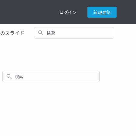
ログイン
新規登録
検索
てのスライド
検索