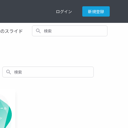
ログイン
新規登録
検索
てのスライド
検索