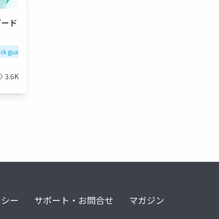
ード
k guardrails
3.6K
リシー
サポート・お問合せ
マガジン