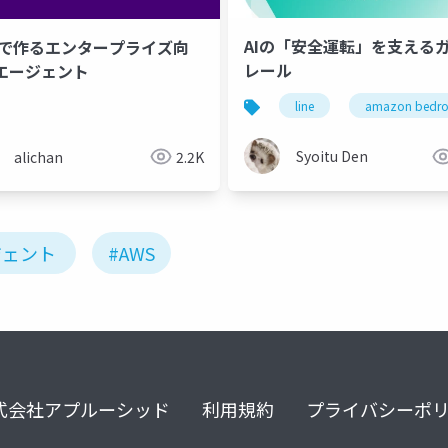
AIの「安全運転」を支えるガ
で作るエンタープライズ向
レール
Iエージェント
line
amazon bedroc
Syoitu Den
alichan
2.2K
ジェント
#AWS
式会社アプルーシッド
利用規約
プライバシーポ