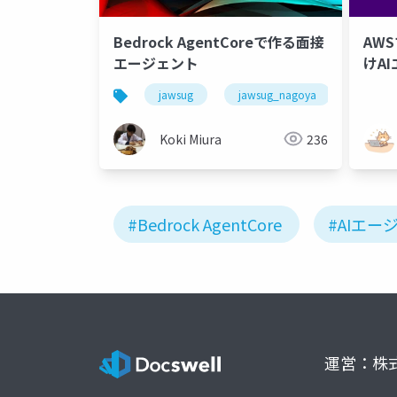
Bedrock AgentCoreで作る面接
AWS
エージェント
けA
jawsug
jawsug_nagoya
Koki Miura
236
#Bedrock AgentCore
#AIエー
運営：株